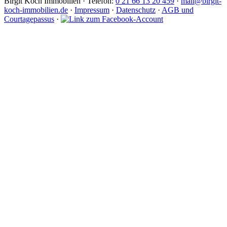
Birgit Koch Immobilien · Telefon:
0 21 66 13 20 459
·
mail@birgit-
koch-immobilien.de
·
Impressum
·
Datenschutz
·
AGB und
Courtagepassus
·